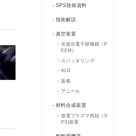
SPS技術資料
技術解説
真空装置
光放出電子顕微鏡（P
EEM）
スパッタリング
ALD
蒸着
アニール
材料合成装置
放電プラズマ焼結（S
PS)装置