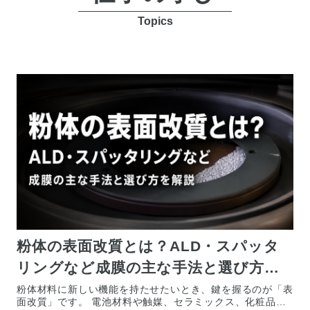
Topics
粉体の表面改質とは？ALD・スパッタ
リングなど成膜の主な手法と選び方を
解説
粉体材料に新しい機能を持たせたいとき、鍵を握るのが「表
面改質」です。 電池材料や触媒、セラミックス、化粧品原