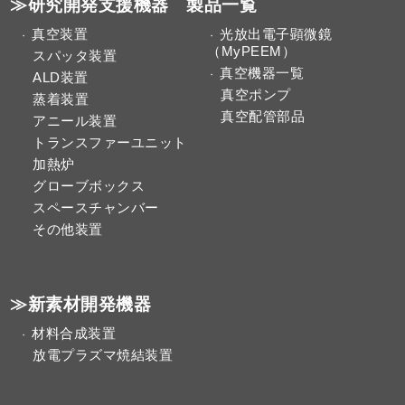
≫研究開発支援機器 製品一覧
真空装置
光放出電子顕微鏡
（MyPEEM）
スパッタ装置
真空機器一覧
ALD装置
真空ポンプ
蒸着装置
真空配管部品
アニール装置
トランスファーユニット
加熱炉
グローブボックス
スペースチャンバー
その他装置
≫新素材開発機器
材料合成装置
放電プラズマ焼結装置