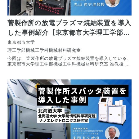
菅製作所の放電プラズマ焼結装置を導入
した事例紹介【東京都市大学理工学部機
械工学科機械材料研究室 丸山 恵史 准教
東京都市大学
理工学部機械工学科機械材料研究室
授】
今回は、菅製作所の放電プラズマ焼結装置を導入している、
東京都市大学理工学部機械工学科機械材料研究室 准教授 丸
山 恵史（マルヤマ サトフミ）氏にお話を伺いま