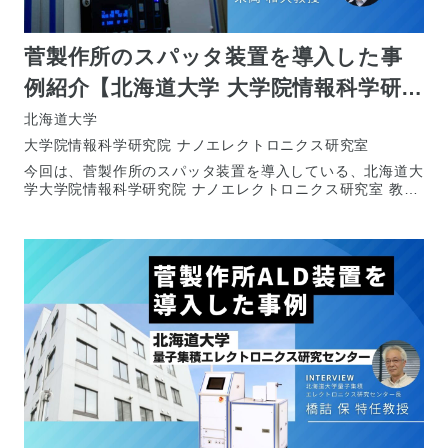
菅製作所のスパッタ装置を導入した事
例紹介【北海道大学 大学院情報科学研究
院 ナノエレクトロニクス研究室 末岡
北海道大学
大学院情報科学研究院 ナノエレクトロニクス研究室
和久教授】
今回は、菅製作所のスパッタ装置を導入している、北海道大
学大学院情報科学研究院 ナノエレクトロニクス研究室 教授
末岡 和久（すえおか かずひさ）氏にお話を伺いま