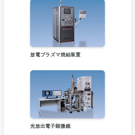
放電プラズマ焼結装置
光放出電子顕微鏡