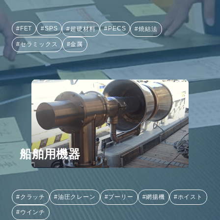
#FET
#SPS
#PECS
#超硬材料
#焼結法
#セラミックス
#金属
船舶用機器
#クラッチ
#油圧クレーン
#ブーリー
#網揚機
#ホイスト
#ウインチ