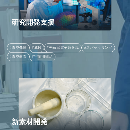
研究開発支援
#真空機器
#成膜
#光放出電子顕微鏡
#スパッタリング
#真空蒸着
#宇宙用部品
新素材開発